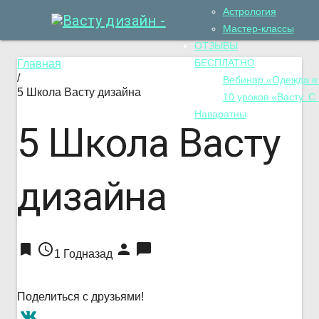
Астрология
Мастер-классы
ОТЗЫВЫ
БЕСПЛАТНО
Главная
/
Вебинар «Одежда в
5 Школа Васту дизайна
10 уроков «Васту. С
Наваратны
5 Школа Васту
дизайна
bookmark
access_time
person
chat_bubble
1 Годназад
Поделиться с друзьями!