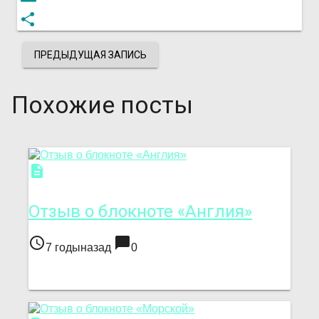
Email
Отправить
ПРЕДЫДУЩАЯ ЗАПИСЬ
Похожие посты
description
Отзыв о блокноте «Англия»
access_time
chat_bubble
7 годыназад
0