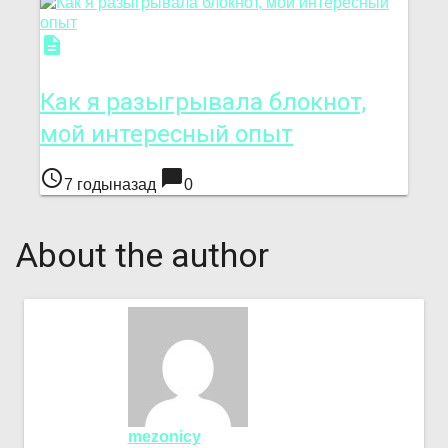
description
Как я разыгрывала блокнот,
мой интересный опыт
access_time
chat_bubble
7 годыназад
0
About the author
mezonicy