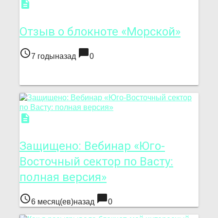
description
Отзыв о блокноте «Морской»
access_time
chat_bubble
7 годыназад
0
description
Защищено: Вебинар «Юго-
Восточный сектор по Васту:
полная версия»
access_time
chat_bubble
6 месяц(ев)назад
0