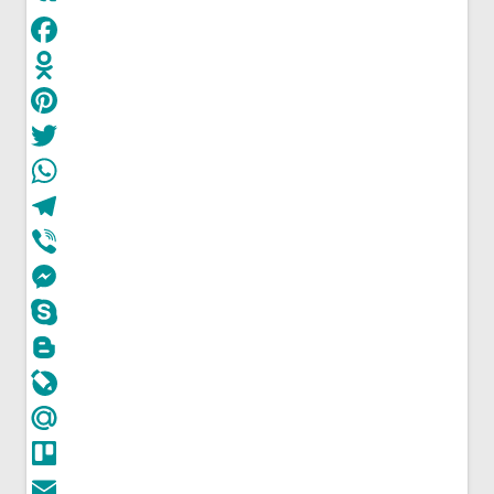
VK
Facebook
Odnoklassniki
Pinterest
Twitter
WhatsApp
Telegram
Viber
Messenger
Skype
Blogger
LiveJournal
Mail.Ru
Trello