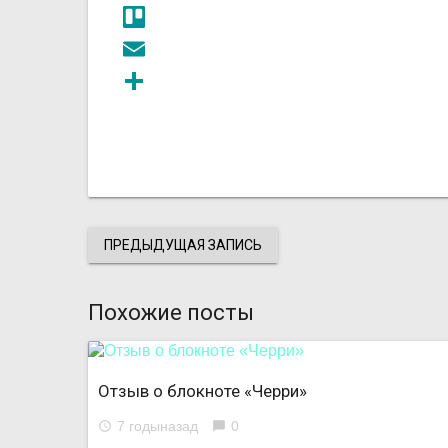
Mail.Ru
Trello
Email
Отправить
ПРЕДЫДУЩАЯ ЗАПИСЬ
Похожие посты
Отзыв о блокноте «Черри»
7 годыназад
0
access_time
chat_bubble