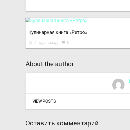
Кулинарная книга «Ретро»
7 годыназад
0
access_time
chat_bubble
About the author
VIEW POSTS
Оставить комментарий