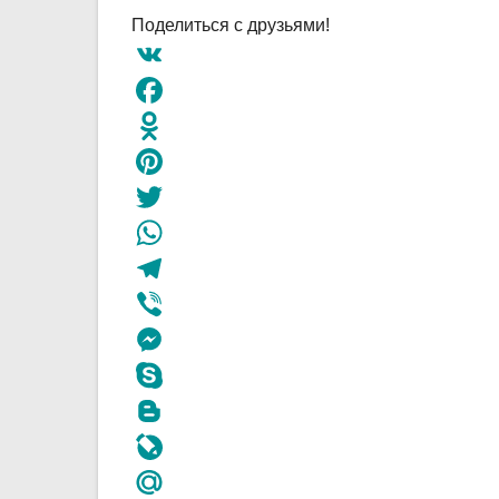
Поделиться с друзьями!
VK
Facebook
Odnoklassniki
Pinterest
Twitter
WhatsApp
Telegram
Viber
Messenger
Skype
Blogger
LiveJournal