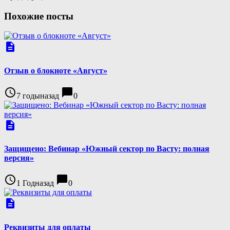
Похожие посты
description
Отзыв о блокноте «Август»
access_time
chat_bubble
7 годыназад
0
description
Защищено: Вебинар «Южный сектор по Васту: полная
версия»
access_time
chat_bubble
1 Годназад
0
description
Реквизиты для оплаты