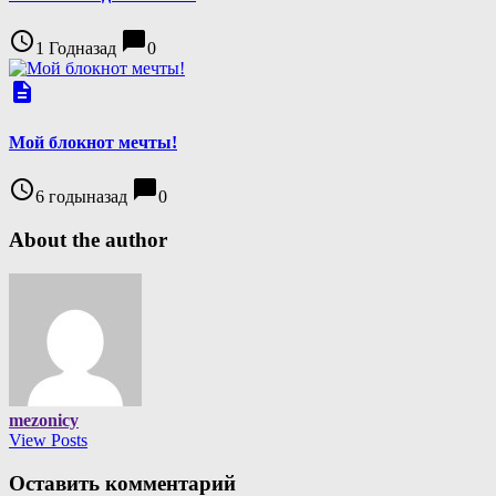
access_time
chat_bubble
1 Годназад
0
description
Мой блокнот мечты!
access_time
chat_bubble
6 годыназад
0
About the author
mezonicy
View Posts
Оставить комментарий