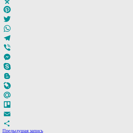
Odnoklassniki
Pinterest
Twitter
WhatsApp
Telegram
Viber
Messenger
Skype
Blogger
LiveJournal
Mail.Ru
Trello
Email
Предыдущая запись
Отправить