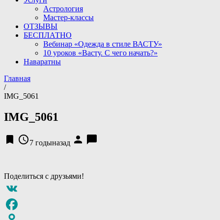
Астрология
Мастер-классы
ОТЗЫВЫ
БЕСПЛАТНО
Вебинар «Одежда в стиле ВАСТУ»
10 уроков «Васту. С чего начать?»
Наваратны
Главная
/
IMG_5061
IMG_5061
bookmark
access_time
person
chat_bubble
7 годыназад
Поделиться с друзьями!
VK
Facebook