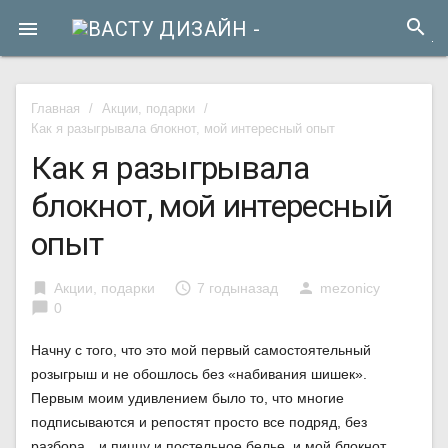
search

Главная
/
Акции, подарки
/
Как я разыгрывала блокнот, мой интересный опыт
Как я разыгрывала
блокнот, мой интересный
опыт
bookmark
access_time
person
Акции, подарки
7 годыназад
mezonicy
chat_bubble
0
Начну с того, что это мой первый самостоятельный
розыгрыш и не обошлось без «набивания шишек».
Первым моим удивлением было то, что многие
подписываются и репостят просто все подряд, без
разбора…и пиццу и постельное белье, и мой блокнот.