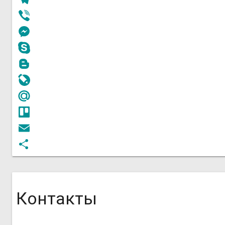
Telegram
Viber
Messenger
Skype
Blogger
LiveJournal
Mail.Ru
Trello
Email
Отправить
Контакты