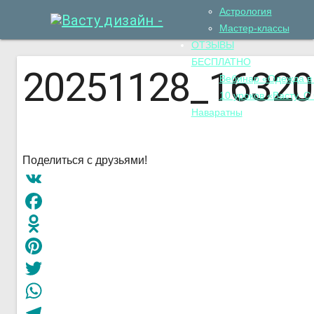
Астрология
Мастер-классы
ОТЗЫВЫ
БЕСПЛАТНО
20251128_16320
Вебинар «Одежда в
10 уроков «Васту. С
Наваратны
Поделиться с друзьями!
VK
Facebook
Odnoklassniki
Pinterest
Twitter
WhatsApp