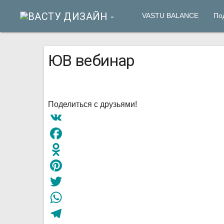
VASTU BALANCE
По
ЮВ вебинар
Поделиться с друзьями!
VK
Facebook
Odnoklassniki
Pinterest
Twitter
WhatsApp