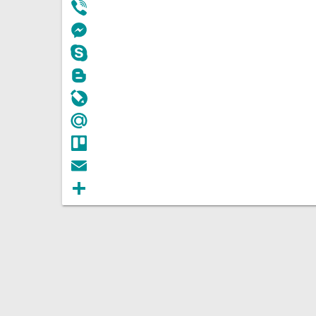
Telegram
Viber
Messenger
Skype
Blogger
LiveJournal
Mail.Ru
Trello
Email
Отправить