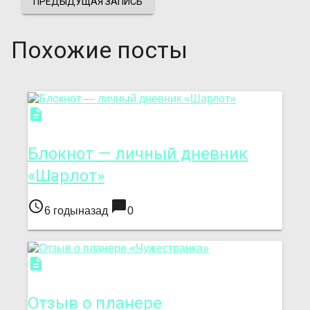
ПРЕДЫДУЩАЯ ЗАПИСЬ
Похожие посты
description
Блокнот — личный дне­вник
«Шарлот»
access_time
chat_bubble
6 годыназад
0
description
Отзыв о планере