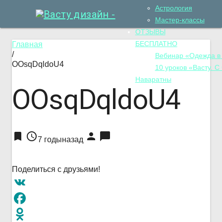
Астрология
Мастер-классы
ОТЗЫВЫ
БЕСПЛАТНО
Главная
/
Вебинар «Одежда в
OOsqDqldoU4
10 уроков «Васту. С
Наваратны
OOsqDqldoU4
bookmark
access_time
person
chat_bubble
7 годыназад
Поделиться с друзьями!
VK
Facebook