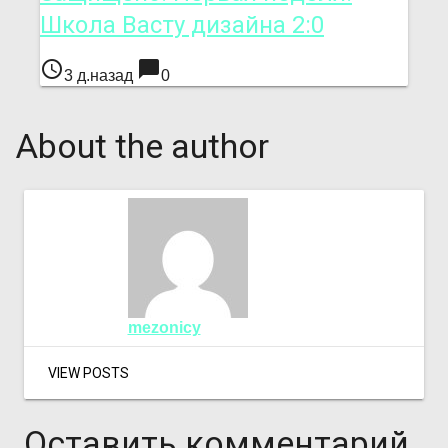
Школа Васту дизайна 2:0
access_time
chat_bubble
3 д.назад
0
About the author
mezonicy
VIEW POSTS
Оставить комментарий