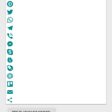
Odnoklassniki
Pinterest
Twitter
WhatsApp
Telegram
Viber
Messenger
Skype
Blogger
LiveJournal
Mail.Ru
Trello
Email
Отправить