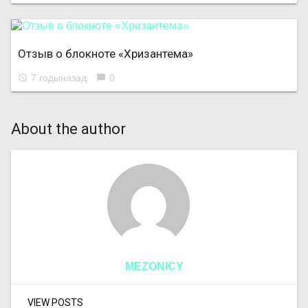
Отзыв о блокноте «Хризантема»
7 годыназад
0
access_time
chat_bubble
About the author
MEZONICY
VIEW POSTS