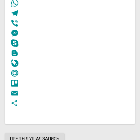
Twitter
WhatsApp
Telegram
Viber
Messenger
Skype
Blogger
LiveJournal
Mail.Ru
Trello
Email
Отправить
ПРЕДЫДУЩАЯ ЗАПИСЬ