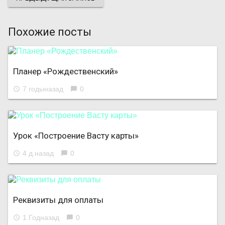
Похожие посты
Планер «Рождественский»
7 годыназад
0
access_time
chat_bubble
Урок «Построение Васту карты»
4 д.назад
0
access_time
chat_bubble
Реквизиты для оплаты
1 Годназад
0
access_time
chat_bubble