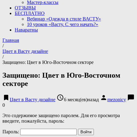
Мастер-классы
ОТЗЫВЫ
БЕСПЛАТНО
Вебинар «Одежда в стиле ВАСТУ»
10 уроков «Васту. С чего начать?»
Наваратны
Главная
/
Цвет в Васту дизайне
/
Защищено: Цвет в Юго-Восточном секторе
Защищено: Цвет в Юго-Восточном
секторе
bookmark
access_time
person
chat_bubble
Цвет в Васту дизайне
6 месяц(ев)назад
mezonicy
0
Это содержимое защищено паролем. Для его просмотра
введите, пожалуйста, пароль:
Пароль: