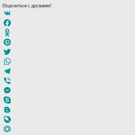
Поделиться с друзьями!
VK
Facebook
Odnoklassniki
Pinterest
Twitter
WhatsApp
Telegram
Viber
Messenger
Skype
Blogger
LiveJournal