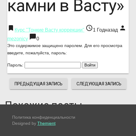
камни в Васту»
bookmark
access_time
person
Курс "Тонкие Васту коррекции"
1 Годназад
chat_bubble
mezonicy
0
Это содержимое защищено паролем. Для его просмотра
введите, пожалуйста, пароль:
Пароль:
ПРЕДЫДУЩАЯ ЗАПИСЬ
СЛЕДУЮЩАЯ ЗАПИСЬ
Похожие посты
Политика конфиденциальности
Designed by
Themient