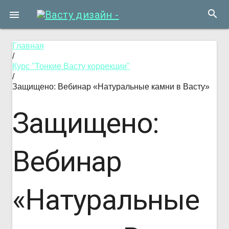
search

Главная
/
Курс "Тонкие Васту коррекции"
/
Защищено: Вебинар «Натуральные камни в Васту»
Защищено:
Вебинар
«Натуральные