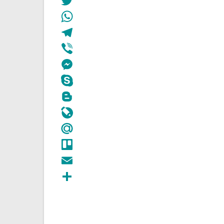
Pinterest
Twitter
WhatsApp
Telegram
Viber
Messenger
Skype
Blogger
LiveJournal
Mail.Ru
Trello
Email
Отправить