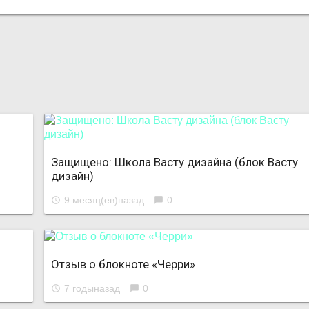
Защищено: Школа Васту дизайна (блок Васту
дизайн)
9 месяц(ев)назад
0
access_time
chat_bubble
Отзыв о блокноте «Черри»
7 годыназад
0
access_time
chat_bubble