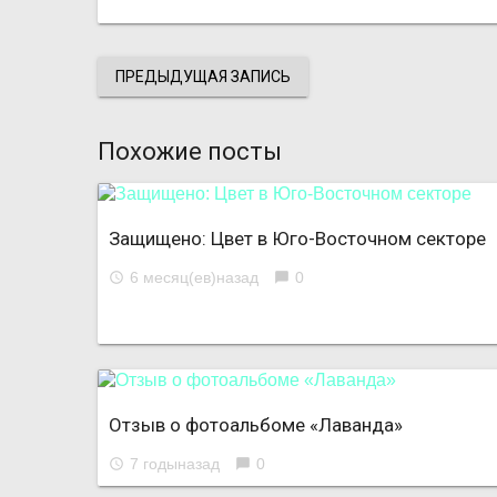
ПРЕДЫДУЩАЯ ЗАПИСЬ
Похожие посты
Защищено: Цвет в Юго-Восточном секторе
6 месяц(ев)назад
0
access_time
chat_bubble
Отзыв о фотоальбоме «Лаванда»
7 годыназад
0
access_time
chat_bubble