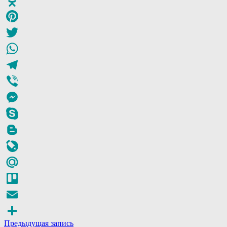
Odnoklassniki
Pinterest
Twitter
WhatsApp
Telegram
Viber
Messenger
Skype
Blogger
LiveJournal
Mail.Ru
Trello
Email
Предыдущая запись
Отправить