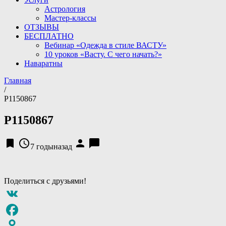
Астрология
Мастер-классы
ОТЗЫВЫ
БЕСПЛАТНО
Вебинар «Одежда в стиле ВАСТУ»
10 уроков «Васту. С чего начать?»
Наваратны
Главная
/
P1150867
P1150867
bookmark
access_time
person
chat_bubble
7 годыназад
Поделиться с друзьями!
VK
Facebook