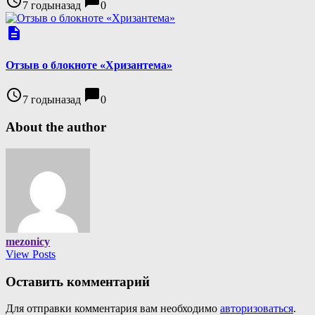
access_time
chat_bubble
7 годыназад
0
description
Отзыв о блокноте «Хризантема»
access_time
chat_bubble
7 годыназад
0
About the author
mezonicy
View Posts
Оставить комментарий
Для отправки комментария вам необходимо
авторизоваться
.