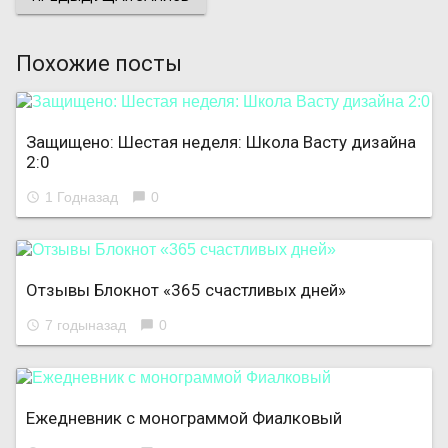
Похожие посты
Защищено: Шестая неделя: Школа Васту дизайна
2:0
1 Годназад
0
access_time
chat_bubble
Отзывы Блокнот «365 счастливых дней»
7 годыназад
0
access_time
chat_bubble
Ежедневник с монограммой Фиалковый