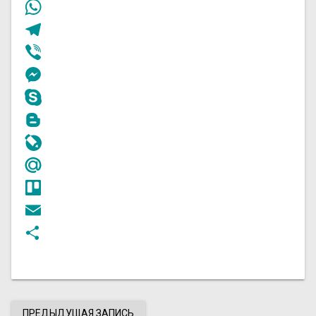
Twitter
WhatsApp
Telegram
Viber
Messenger
Skype
Blogger
LiveJournal
Mail.Ru
Trello
Email
Отправить
ПРЕДЫДУЩАЯ ЗАПИСЬ