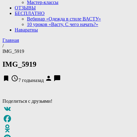
Мастер-классы
ОТЗЫВЫ
БЕСПЛАТНО
Вебинар «Одежда в стиле ВАСТУ»
10 уроков «Васту. С чего начать?»
Наваратны
Главная
/
IMG_5919
IMG_5919
bookmark
access_time
person
chat_bubble
7 годыназад
Поделиться с друзьями!
VK
Facebook