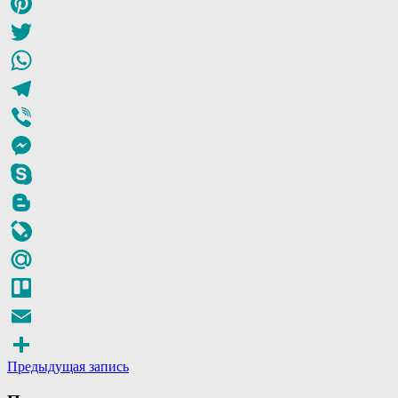
Odnoklassniki
Pinterest
Twitter
WhatsApp
Telegram
Viber
Messenger
Skype
Blogger
LiveJournal
Mail.Ru
Trello
Email
Предыдущая запись
Отправить