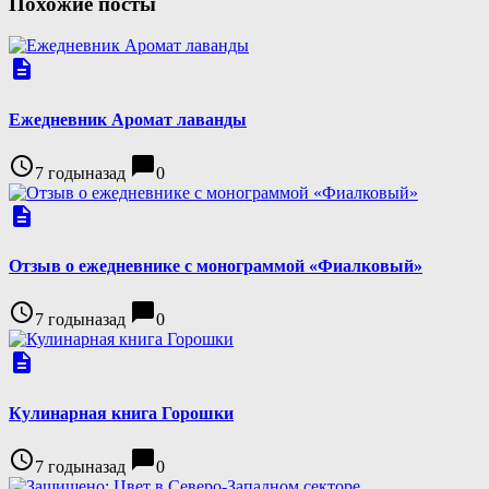
Похожие посты
description
Ежедневник Аромат лаванды
access_time
chat_bubble
7 годыназад
0
description
Отзыв о ежедневнике с монограммой «Фиалковый»
access_time
chat_bubble
7 годыназад
0
description
Кулинарная книга Горошки
access_time
chat_bubble
7 годыназад
0