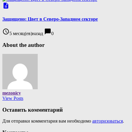
description
Защищено: Цвет в Северо-Западном секторе
access_time
chat_bubble
5 месяц(ев)назад
0
About the author
mezonicy
View Posts
Оставить комментарий
Для отправки комментария вам необходимо
авторизоваться
.